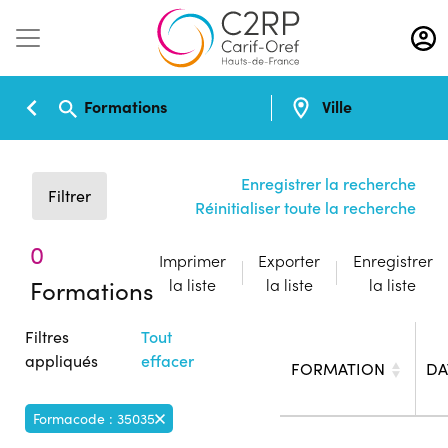
Aller
au
contenu
principal
Formations
Ville
Enregistrer la recherche
Filtrer
Réinitialiser toute la recherche
0
Imprimer
Exporter
Enregistrer
Formations
la liste
la liste
la liste
Filtres
Tout
appliqués
effacer
FORMATION
DA
Formacode : 35035