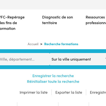
Aller
au
contenu
VFC-Repérage
Diagnostic de son
Ressources
principal
des fins de
territoire
professionn
formation
Recherche formations
Accueil
Distance
Ville, département...
Enregistrer la recherche
Réinitialiser toute la recherche
Imprimer la liste
Exporter la liste
Enregistre