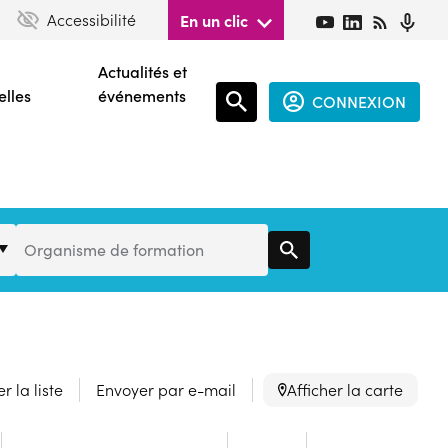
Accessibilité
En un clic
Actualités et
elles
événements
CONNEXION
Espace
connecté
guest
Organisme
Organisme de formation
de
Formation
r la liste
Envoyer par e-mail
Afficher la carte