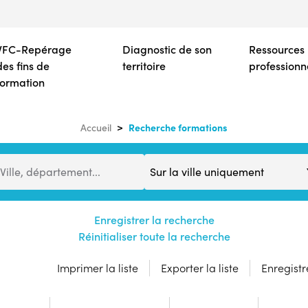
Aller
au
contenu
VFC-Repérage
Diagnostic de son
Ressources
principal
des fins de
territoire
professionn
formation
Recherche formations
Accueil
Distance
Ville, département...
Enregistrer la recherche
Réinitialiser toute la recherche
Imprimer la liste
Exporter la liste
Enregistre