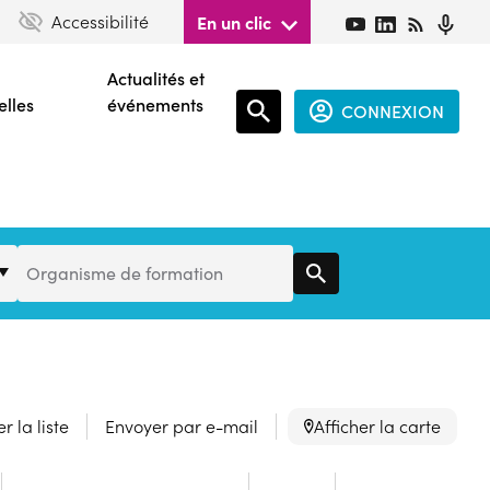
Accessibilité
En un clic
Actualités et
elles
événements
CONNEXION
Espace
connecté
guest
Organisme
Organisme de formation
de
Formation
r la liste
Envoyer par e-mail
Afficher la carte