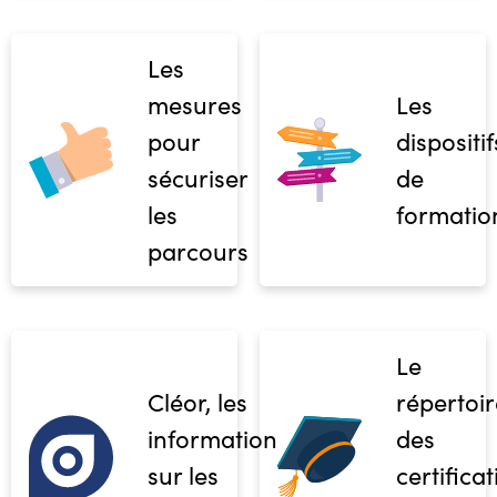
Les
mesures
Les
pour
dispositif
sécuriser
de
les
formatio
parcours
Le
Cléor, les
répertoir
informations
des
sur les
certifica