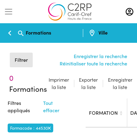
Aller
au
contenu
principal
Formations
Ville
Enregistrer la recherche
Filtrer
Réinitialiser toute la recherche
0
Imprimer
Exporter
Enregistrer
Formations
la liste
la liste
la liste
Filtres
Tout
appliqués
effacer
FORMATION
DA
Formacode : 44530