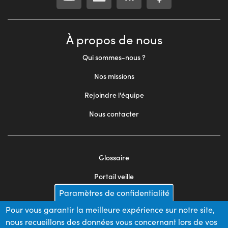
À propos de nous
Qui sommes-nous ?
Nos missions
Rejoindre l'équipe
Nous contacter
Glossaire
Footer
Portail veille
menu
Paramètres de confidentialité
Mentions légales
2
Pour vous garantir la meilleure expérience sur notre site,
Appels d'offres
nous recueillons des données vous concernant lors de vos