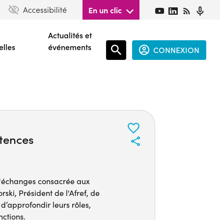
Accessibilité
En un clic
Actualités et
elles
événements
CONNEXION
Espace
connecté
guest
tences
 d'échanges consacrée aux
ki, Président de l'Afref, de
d’approfondir leurs rôles,
nctions.