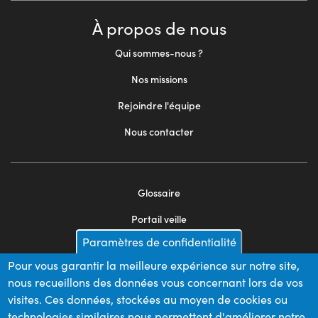
À propos de nous
Qui sommes-nous ?
Nos missions
Rejoindre l'équipe
Nous contacter
Glossaire
Footer
Portail veille
menu
Paramètres de confidentialité
Mentions légales
2
Pour vous garantir la meilleure expérience sur notre site,
Appels d'offres
nous recueillons des données vous concernant lors de vos
Plan du site
visites. Ces données, stockées au moyen de cookies ou
technologies similaires nous permettent d'améliorer notre