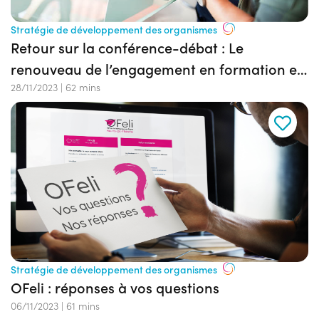
Stratégie de développement des organismes
Retour sur la conférence-débat : Le
renouveau de l’engagement en formation et
les nouvelles formes d’attractivité de l’offre
28/11/2023
|
62 mins
Stratégie de développement des organismes
OFeli : réponses à vos questions
06/11/2023
|
61 mins