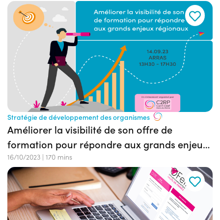
Stratégie de développement des organismes
Améliorer la visibilité de son offre de
formation pour répondre aux grands enjeux
régionaux
16/10/2023
|
170 mins