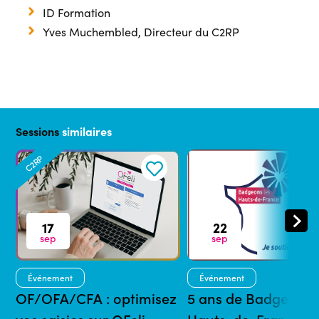
ID Formation
Yves Muchembled, Directeur du C2RP
Sessions
similaires
C2RP
17
22
sep
sep
Événement
Événement
OF/OFA/CFA : optimisez
5 ans de Badgeons 