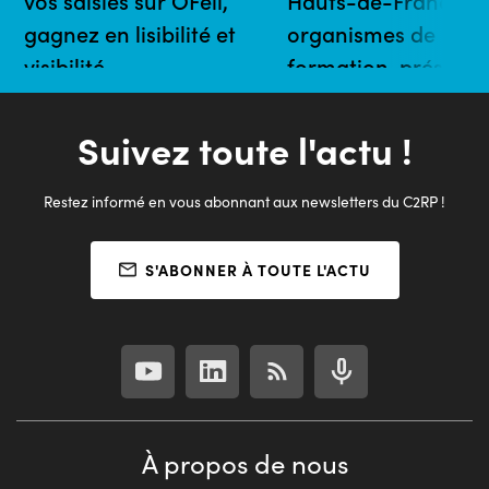
vos saisies sur OFeli,
Hauts-de-France :
gagnez en lisibilité et
organismes de
visibilité
formation, présente
17/09/2026 |
votre projet Open
En ligne (atelier Teams)
Badges
Suivez toute l'actu !
22/09/2026 |
Cube EIC, 26 rue de l'Alm
Restez informé en vous abonnant aux newsletters du C2RP !
Tourcoing
S'ABONNER À TOUTE L'ACTU
À propos de nous