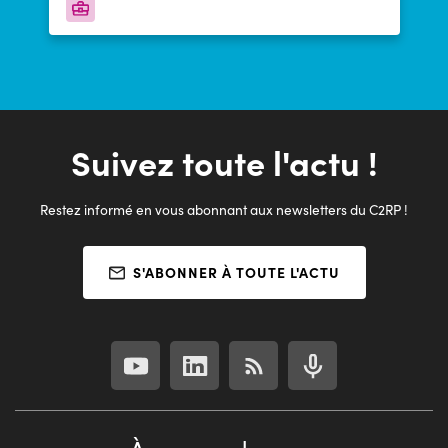
professionnel à finalité professionnelle enregistré
au Répertoire National des Certifications
Professionnelles en associant une activité
professionnelle dans une administration publique
et des enseignements dans un centre de
formation d’apprentis (CFA).
Suivez toute l'actu !
Restez informé en vous abonnant aux newsletters du C2RP !
S'ABONNER À TOUTE L'ACTU