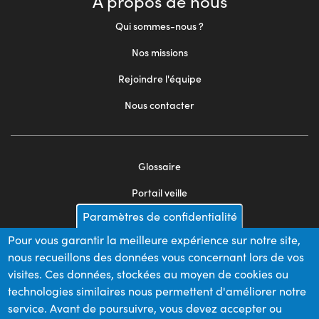
À propos de nous
Qui sommes-nous ?
Nos missions
Rejoindre l'équipe
Nous contacter
Glossaire
Footer
Portail veille
menu
Paramètres de confidentialité
Mentions légales
2
Pour vous garantir la meilleure expérience sur notre site,
Appels d'offres
nous recueillons des données vous concernant lors de vos
Plan du site
visites. Ces données, stockées au moyen de cookies ou
technologies similaires nous permettent d'améliorer notre
service. Avant de poursuivre, vous devez accepter ou