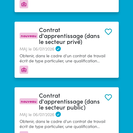
la mise en place d’un parcours de retour à
l’emploi.
Contrat
d'apprentissage (dans
nouveau
le secteur privé)
MAJ le 06/07/2026
Obtenir, dans le cadre d'un contrat de travail
écrit de type particulier, une qualification
sanctionnée par un diplôme ou un titre
professionnel à finalité professionnelle enregistré
au Répertoire National des Certifications
Professionnelles en associant une activité
professionnelle et des enseignements dans un
centre de formation d’apprentis (CFA).
Contrat
d'apprentissage (dans
nouveau
le secteur public)
MAJ le 06/07/2026
Obtenir, dans le cadre d'un contrat de travail
écrit de type particulier, une qualification
sanctionnée par un diplôme ou un titre