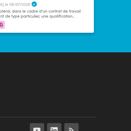
AJ le 06/07/2026
tenir, dans le cadre d'un contrat de travail
rit de type particulier, une qualification
nctionnée par un diplôme ou un titre
ofessionnel à finalité professionnelle enregistré
 Répertoire National des Certifications
ofessionnelles en associant une activité
ofessionnelle dans une administration publique
t des enseignements dans un centre de
rmation d’apprentis (CFA).