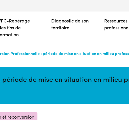
Aller
au
contenu
VFC-Repérage
Diagnostic de son
Ressources
principal
des fins de
territoire
professionn
formation
sion Professionnelle : période de mise en situation en milieu profe
: période de mise en situation en milieu
n et reconversion