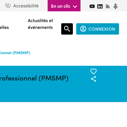
Accessibilité
En un clic
Actualités et
elles
événements
CONNEXION
Espace
ssionnel (PMSMP)
connecté
guest
 professionnel (PMSMP)