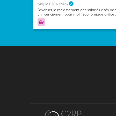
MAJ le 03/02/2026
Favoriser le reclassement des salariés visés par
un licenciement pour motif économique grâce 
la mise en place d’un parcours de retour à
l’emploi.