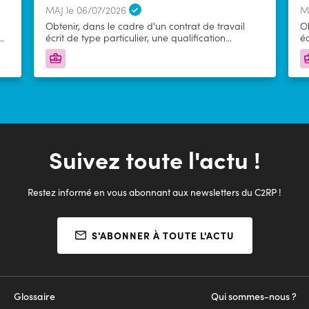
MAJ le 06/07/2026
M
Obtenir, dans le cadre d'un contrat de travail
Ob
à
écrit de type particulier, une qualification
éc
sanctionnée par un diplôme ou un titre
sa
professionnel à finalité professionnelle enregistré
pr
au Répertoire National des Certifications
au
Professionnelles en associant une activité
Pr
professionnelle et des enseignements dans un
pr
centre de formation d’apprentis (CFA).
e
fo
Suivez toute l'actu !
Restez informé en vous abonnant aux newsletters du C2RP !
S'ABONNER À TOUTE L'ACTU
Glossaire
Qui sommes-nous ?