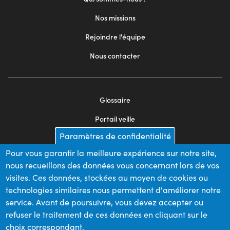
Nos missions
Rejoindre l'équipe
Nous contacter
Glossaire
Footer
Portail veille
menu
Paramètres de confidentialité
Mentions légales
2
Pour vous garantir la meilleure expérience sur notre site,
Appels d'offres
nous recueillons des données vous concernant lors de vos
Plan du site
visites. Ces données, stockées au moyen de cookies ou
technologies similaires nous permettent d'améliorer notre
service. Avant de poursuivre, vous devez accepter ou
refuser le traitement de ces données en cliquant sur le
Nos financeurs
choix correspondant.