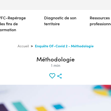
Aller
au
contenu
VFC-Repérage
Diagnostic de son
Ressources
principal
des fins de
territoire
professionn
formation
Enquête OF-Covid 2 - Méthodologie
Accueil
Méthodologie
1 min