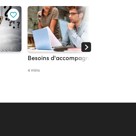
Besoins d'accompagnement
Présent
4 mins
1 min