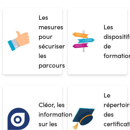
Les
mesures
Les
pour
dispositif
sécuriser
de
les
formatio
parcours
Le
Cléor, les
répertoir
informations
des
sur les
certifica