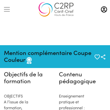
Aller
au
contenu
principal
Pas de session programmée en
Mention complémentaire Coupe
ce moment
Couleur
Objectifs de la
Contenu
formation
pédagogique
OBJECTIFS
Enseignement
A l’issue de la
pratique et
formation,
professionnel :