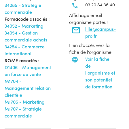
03 20 84 36 40
34085 - Stratégie
commerciale
Affichage email
Formacode associés :
organisme porteur
34052 - Marketing
lille@campus-
34054 - Gestion
pro.fr
commerciale achats
Lien d'accès vers la
34254 - Commerce
fiche de l'organisme
international
Voir la fiche
ROME associés :
de
D1406 - Management
l'organisme et
en force de vente
son potentiel
M1704 -
de formation
Management relation
clientèle
M1705 - Marketing
M1707 - Stratégie
commerciale