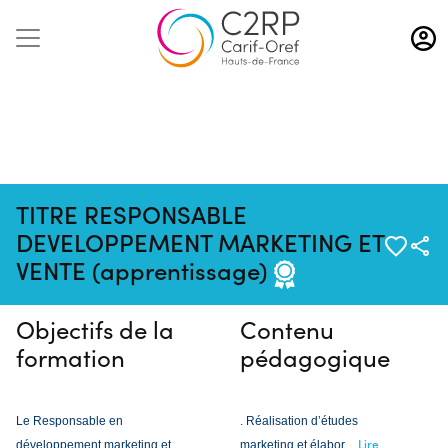
Aller
au
contenu
principal
TITRE RESPONSABLE
Pas de session programmée en
DEVELOPPEMENT MARKETING ET
ce moment
VENTE (apprentissage)
Objectifs de la
Contenu
formation
pédagogique
Le Responsable en
. Réalisation d’études
Lire
développement marketing et
marketing et élabor
...