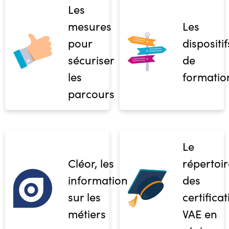
Les
mesures
Les
pour
dispositif
sécuriser
de
les
formatio
parcours
Le
Cléor, les
répertoir
informations
des
sur les
certifica
métiers
VAE en