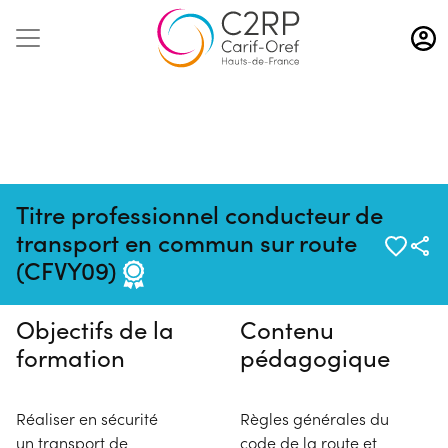
Aller
au
contenu
principal
Titre professionnel conducteur de
Pas de session programmée en
transport en commun sur route
ce moment
(CFVY09)
Objectifs de la
Contenu
formation
pédagogique
Réaliser en sécurité
Règles générales du
un transport de
code de la route et