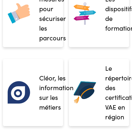
pour
dispositif
sécuriser
de
les
formatio
parcours
Le
Cléor, les
répertoir
informations
des
sur les
certifica
métiers
VAE en
région