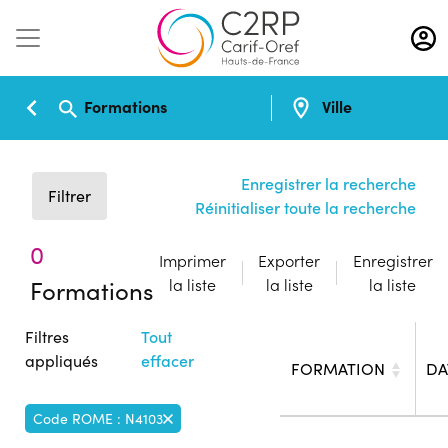
Aller
au
contenu
principal
Formations
Ville
Enregistrer la recherche
Filtrer
Réinitialiser toute la recherche
0
Imprimer
Exporter
Enregistrer
Formations
la liste
la liste
la liste
Filtres
Tout
appliqués
effacer
FORMATION
DA
Code ROME : N4103