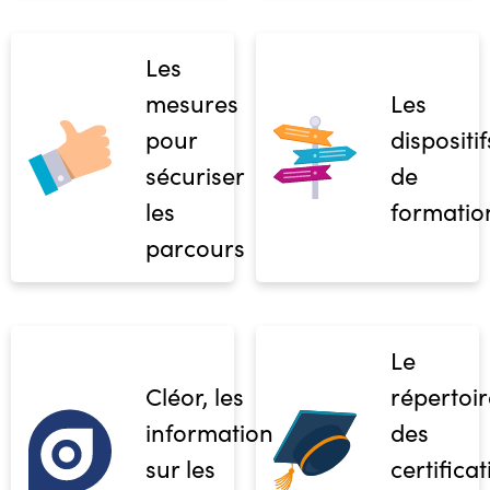
Les
mesures
Les
pour
dispositif
sécuriser
de
les
formatio
parcours
Le
Cléor, les
répertoir
informations
des
sur les
certifica