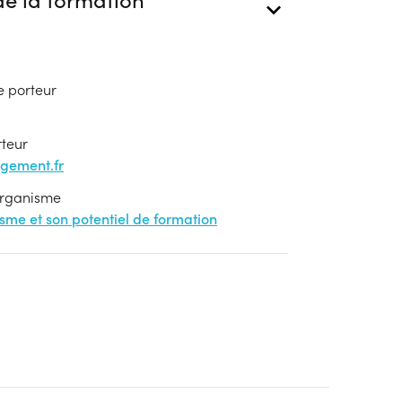
e porteur
rteur
gement.fr
'organisme
nisme et son potentiel de formation