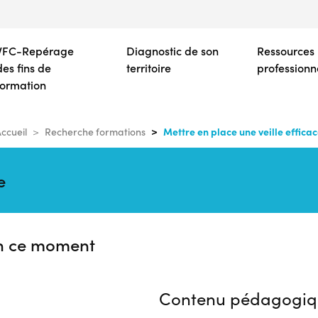
Aller
au
contenu
VFC-Repérage
Diagnostic de son
Ressources
principal
des fins de
territoire
professionn
formation
Mettre en place une veille effica
ccueil
Recherche formations
e
n ce moment
Contenu pédagogiq