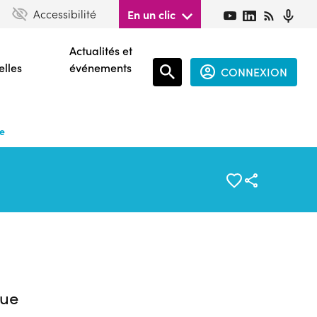
Accessibilité
En un clic
Actualités et
elles
événements
CONNEXION
Espace
connecté
ce
guest
ue