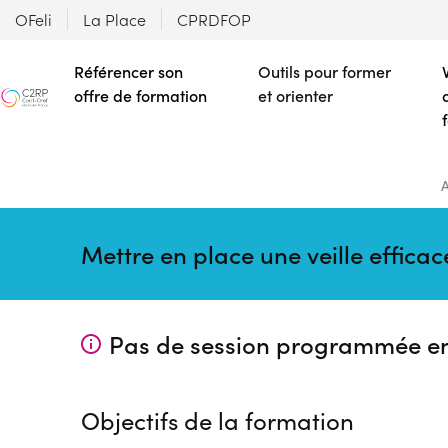
OFeli
La Place
CPRDFOP
Référencer son
Outils pour former
offre de formation
et orienter
A
Mettre en place une veille efficac
Pas de session programmée e
Objectifs de la formation