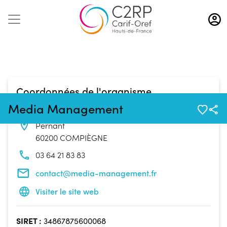
Aller
au
contenu
principal
Coordonnées de l'organisme
Media Management
Bâtiment Le Cluster 18 Rue du Fonds
Pernant
60200 COMPIÈGNE
03 64 21 83 83
contact@media-management.fr
Visiter le site web
SIRET :
34867875600068