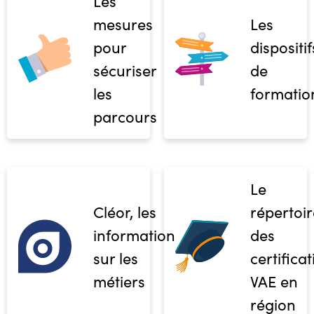
Les
mesures
Les
pour
dispositif
sécuriser
de
les
formatio
parcours
Le
Cléor, les
répertoir
informations
des
sur les
certifica
métiers
VAE en
région