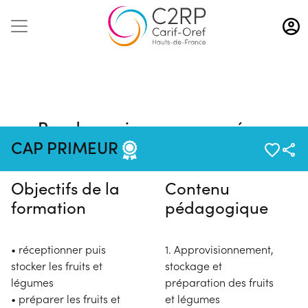
Aller
au
contenu
principal
Pas de session programmée en
ce moment
CAP PRIMEUR
Objectifs de la
Contenu
formation
pédagogique
• réceptionner puis
1. Approvisionnement,
stocker les fruits et
stockage et
légumes
préparation des fruits
• préparer les fruits et
et légumes