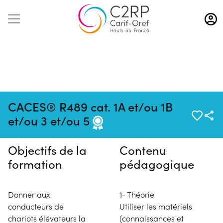
Aller
au
contenu
principal
Pas de session programmée en
CACES® R489 cat. 1A et/ou 1B
ce moment
et/ou 3 et/ou 5
Objectifs de la
Contenu
formation
pédagogique
Donner aux
1- Théorie
conducteurs de
Utiliser les matériels
chariots élévateurs la
(connaissances et