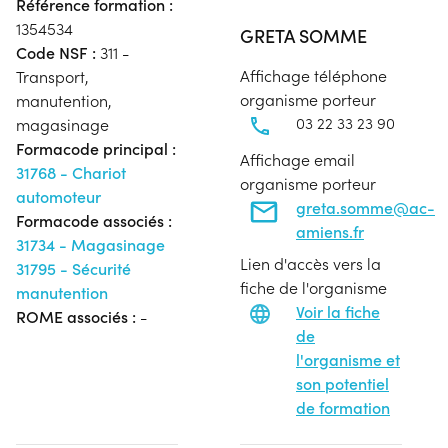
Référence formation :
1354534
GRETA SOMME
Code NSF :
311 -
Affichage téléphone
Transport,
organisme porteur
manutention,
03 22 33 23 90
magasinage
Formacode principal :
Affichage email
31768 - Chariot
organisme porteur
automoteur
greta.somme@ac-
Formacode associés :
amiens.fr
31734 - Magasinage
Lien d'accès vers la
31795 - Sécurité
fiche de l'organisme
manutention
Voir la fiche
ROME associés :
-
de
l'organisme et
son potentiel
de formation