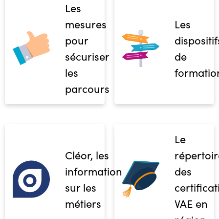
Les
mesures
Les
pour
dispositif
sécuriser
de
les
formatio
parcours
Le
Cléor, les
répertoir
informations
des
sur les
certifica
métiers
VAE en