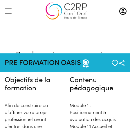
Aller
au
contenu
principal
Pas de session programmée en
ce moment
PRE FORMATION OASIS
Objectifs de la
Contenu
formation
pédagogique
Afin de construire ou
Module 1 :
d’affiner votre projet
Positionnement &
professionnel avant
évaluation des acquis
d’entrer dans une
Module 1.1 Accueil et