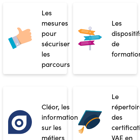
Les
mesures
Les
pour
dispositif
sécuriser
de
les
formatio
parcours
Le
Cléor, les
répertoir
informations
des
sur les
certifica
métiers
VAE en