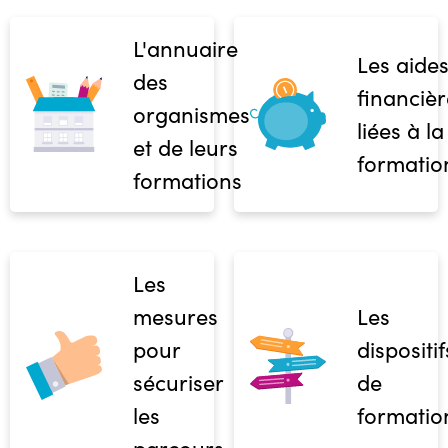
L'annuaire
Les aide
des
financièr
organismes
liées à la
et de leurs
formatio
formations
Les
mesures
Les
pour
dispositif
sécuriser
de
les
formatio
parcours