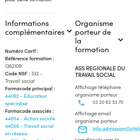
Informations
Organisme
complémentaires
porteur de
la
formation
Numéro Carif :
Référence formation :
1362109
ASS REGIONALE DU
Code NSF :
332 -
TRAVAIL SOCIAL
Travail social
Affichage téléphone
Formacode principal :
organisme porteur
44092 - Éducateur
03 20 62 53 70
spécialisé
Formacode associés :
Affichage email
44054 - Action sociale
organisme porteur
44056 - Travail social
info.admission@irtsh
en réseau
Lien d'accès vers la