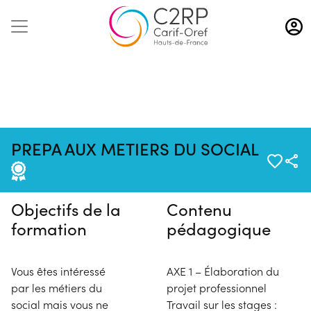
Aller
au
contenu
principal
Pas de session programmée en
PREPA AUX METIERS DU SOCIAL
ce moment
Objectifs de la
Contenu
formation
pédagogique
Vous êtes intéressé
AXE 1 – Élaboration du
par les métiers du
projet professionnel
social mais vous ne
Travail sur les stages :