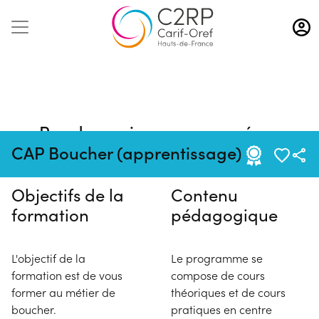
Aller
au
contenu
principal
Pas de session programmée en
ce moment
CAP Boucher (apprentissage)
Objectifs de la
Contenu
formation
pédagogique
L'objectif de la
Le programme se
formation est de vous
compose de cours
former au métier de
théoriques et de cours
boucher.
pratiques en centre