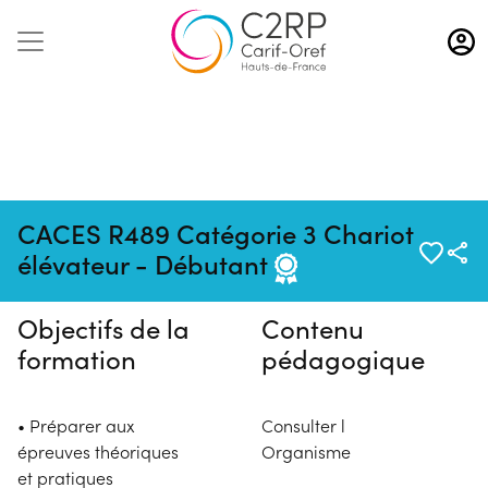
Aller
au
contenu
principal
Pas de session programmée en
CACES R489 Catégorie 3 Chariot
ce moment
élévateur - Débutant
Objectifs de la
Contenu
formation
pédagogique
• Préparer aux
Consulter l
épreuves théoriques
Organisme
et pratiques