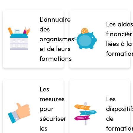
L'annuaire
Les aide
des
financièr
organismes
liées à la
et de leurs
formatio
formations
Les
mesures
Les
pour
dispositif
sécuriser
de
les
formatio