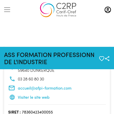
Aller
au
contenu
principal
Coordonnées de l'organisme
ASS FORMATION PROFESSIONN
DE L'INDUSTRIE
289 Rue de Rome
59640 DUNKERQUE
03 28 60 80 30
accueil@afpi-formation.com
Visiter le site web
SIRET :
78360423400055