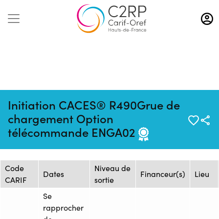
Aller
au
contenu
principal
Initiation CACES® R490Grue de
Mise à jour :
Formation :
Source : AFTRAL -
chargement Option
13/10/2025
1373897
Arras
télécommande ENGA02
Session de formation
Code
Niveau de
Dates
Financeur(s)
Lieu
CARIF
sortie
Se
rapprocher