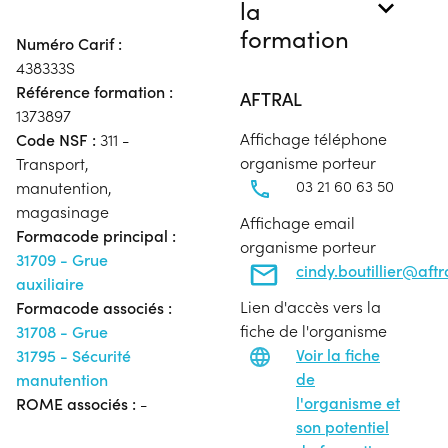
la
formation
Numéro Carif :
438333S
Référence formation :
AFTRAL
1373897
Affichage téléphone
Code NSF :
311 -
organisme porteur
Transport,
03 21 60 63 50
manutention,
magasinage
Affichage email
Formacode principal :
organisme porteur
31709 - Grue
cindy.boutillier@aft
auxiliaire
Lien d'accès vers la
Formacode associés :
fiche de l'organisme
31708 - Grue
Voir la fiche
31795 - Sécurité
de
manutention
l'organisme et
ROME associés :
-
son potentiel