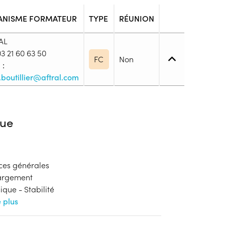
ANISME FORMATEUR
TYPE
RÉUNION
AL
3 21 60 63 50
FC
Non
 :
.boutillier@aftral.com
iveau spécifique
ue
 l’aptitude médicale du salarié (service de santé
ces générales
blic
hargement
s
que - Stabilité
e plus
ion