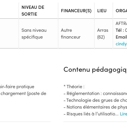
NIVEAU DE
FINANCEUR(S)
LIEU
ORG
SORTIE
AFTR
Sans niveau
Autre
Arras
Tél :
0
spécifique
financeur
(62)
Email
cindy
Admission
Niveau d'entrée requis :
Sans n
Contenu pédagogiq
Prérequis :
Vérification par l’employeur de
au travail)
oir-faire pratique
* Théorie :
Public :
e chargement (poste de
- Réglementation : connaissan
En recherche d'emploi, Tout pu
- Technologie des grues de c
Réunions d'information
- Notions élémentaires de physi
Aucune information
- Risques liés à l’utilisatio
...
Lir
Financeur
Complément d'informat
bénéficiaire
Autre financeur
Aucune information