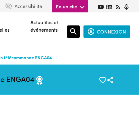
Accessibilité
En un clic
Actualités et
elles
événements
CONNEXION
Espace
connecté
ion télécommande ENGA04
guest
nde ENGA04