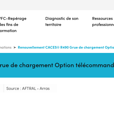
Aller
au
contenu
VFC-Repérage
Diagnostic de son
Ressources
principal
des fins de
territoire
professionn
formation
Renouvellement CACES® R490 Grue de chargement Opt
mations
rue de chargement Option télécomma
Source : AFTRAL - Arras