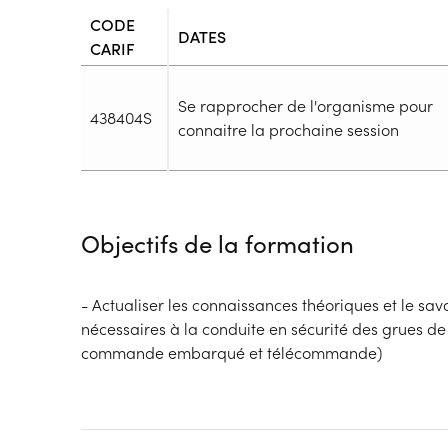
CODE
DATES
CARIF
Se rapprocher de l'organisme pour
438404S
connaitre la prochaine session
Durée
Durée totale de la formation :
14h
Objectifs de la formation
Durée en centre :
14h
Durée en entreprise :
h
Modalités de formation
- Actualiser les connaissances théoriques et le sav
Rythme :
nécessaires à la conduite en sécurité des grues d
Temps plein, Cours de jour
commande embarqué et télécommande)
Type de parcours :
Parcours collectif
Dispositif
Financements à déterminer selon la situation du 