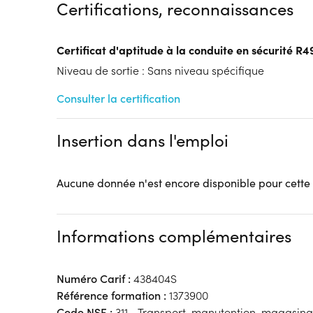
Certifications, reconnaissances
Tarif :
N.C.
Modalités d'enseignement :
Formation entièrement
Certificat d'aptitude à la conduite en sécurité 
Lieu de formation
Niveau de sortie : Sans niveau spécifique
Rue Hans Geiger
ZI Est
Consulter la certification
62000 Arras
Accueil sur le lieu de formation
Insertion dans l'emploi
Accès handicap :
OUI
Hébergement :
Pas d'hébergement
Restauration :
Pas de restauration
Aucune donnée n'est encore disponible pour cette
Transport :
Pas de transport
Informations complémentaires
Numéro Carif :
438404S
Référence formation :
1373900
Code NSF :
311 - Transport, manutention, magasin