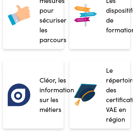
mesures
Les
pour
dispositif
sécuriser
de
les
formatio
parcours
Le
Cléor, les
répertoir
informations
des
sur les
certifica
métiers
VAE en
région