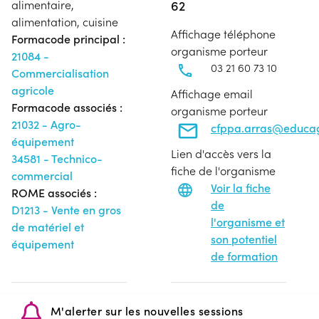
62
alimentaire,
alimentation, cuisine
Affichage téléphone
Formacode principal :
organisme porteur
21084 -
03 21 60 73 10
Commercialisation
agricole
Affichage email
Formacode associés :
organisme porteur
21032 - Agro-
cfppa.arras@educagr
équipement
Lien d'accès vers la
34581 - Technico-
fiche de l'organisme
commercial
Voir la fiche
ROME associés :
de
D1213 - Vente en gros
l'organisme et
de matériel et
son potentiel
équipement
de formation
M'alerter sur les nouvelles sessions