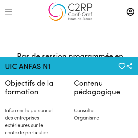
Aller
au
contenu
principal
Pas de session programmée en
ce moment
UIC ANFAS N1
Objectifs de la
Contenu
formation
pédagogique
Informer le personnel
Consulter l
des entreprises
Organisme
extérieures sur le
contexte particulier