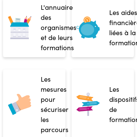
L'annuaire
Les aide
des
financièr
organismes
liées à la
et de leurs
formatio
formations
Les
mesures
Les
pour
dispositif
sécuriser
de
les
formatio
parcours