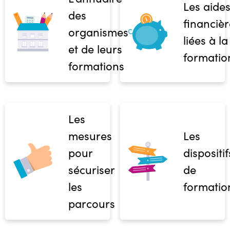
Les aide
des
financièr
organismes
liées à la
et de leurs
formatio
formations
Les
mesures
Les
pour
dispositif
sécuriser
de
les
formatio
parcours