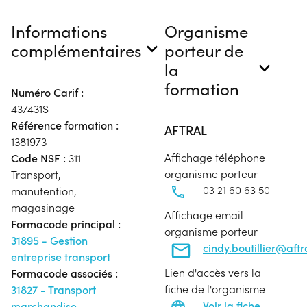
Informations
Organisme
complémentaires
porteur de
la
formation
Numéro Carif :
437431S
Référence formation :
AFTRAL
1381973
Affichage téléphone
Code NSF :
311 -
organisme porteur
Transport,
03 21 60 63 50
manutention,
magasinage
Affichage email
Formacode principal :
organisme porteur
31895 - Gestion
cindy.boutillier@aft
entreprise transport
Lien d'accès vers la
Formacode associés :
fiche de l'organisme
31827 - Transport
Voir la fiche
marchandise