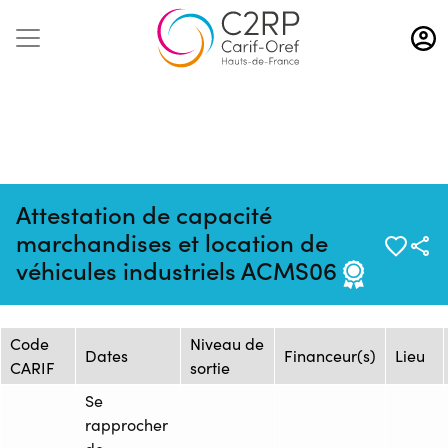
Aller
au
contenu
principal
Attestation de capacité
Mise à jour :
Formation :
Source : AFTRAL -
marchandises et location de
09/10/2025
1381973
Arras
véhicules industriels ACMS06
Session de formation
Code
Niveau de
Dates
Financeur(s)
Lieu
CARIF
sortie
Se
rapprocher