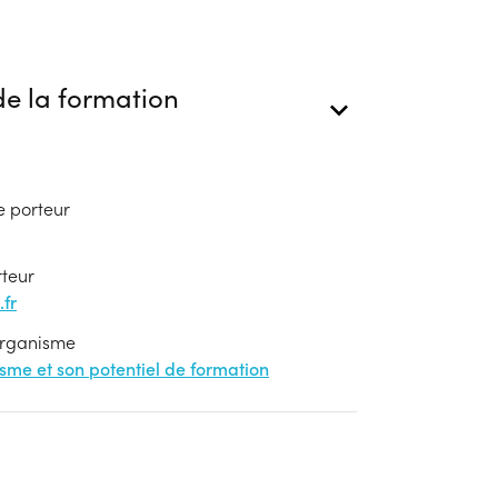
e la formation
e porteur
rteur
fr
'organisme
nisme et son potentiel de formation