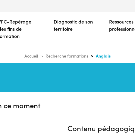
Aller
au
contenu
VFC-Repérage
Diagnostic de son
Ressources
principal
des fins de
territoire
professionn
formation
Anglais
Accueil
Recherche formations
n ce moment
Contenu pédagogiq