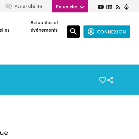
Accessibilité
En un clic
Actualités et
elles
événements
CONNEXION
Espace
connecté
guest
ue