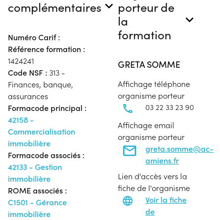
complémentaires
porteur de
la
formation
Numéro Carif :
Référence formation :
1424241
GRETA SOMME
Code NSF :
313 -
Affichage téléphone
Finances, banque,
organisme porteur
assurances
03 22 33 23 90
Formacode principal :
42158 -
Affichage email
Commercialisation
organisme porteur
immobilière
greta.somme@ac-
Formacode associés :
amiens.fr
42133 - Gestion
Lien d'accès vers la
immobilière
fiche de l'organisme
ROME associés :
Voir la fiche
C1501 - Gérance
de
immobilière