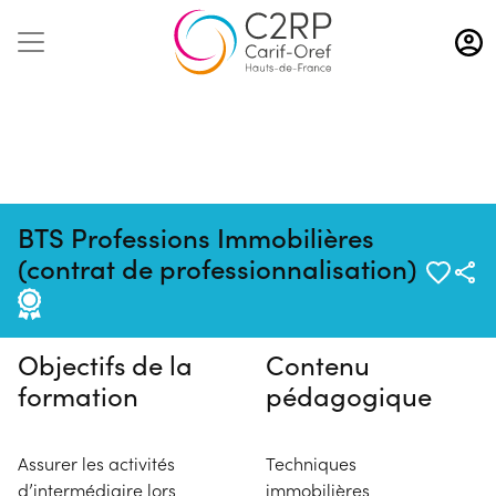
Aller
au
contenu
principal
BTS Professions Immobilières
Pas de session programmée en
(contrat de professionnalisation)
ce moment
Objectifs de la
Contenu
formation
pédagogique
Assurer les activités
Techniques
d’intermédiaire lors
immobilières