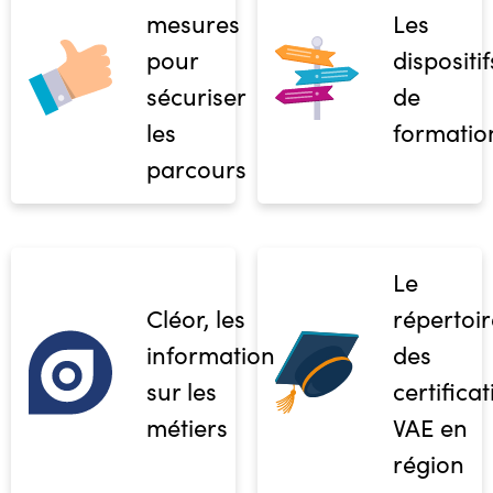
mesures
Les
pour
dispositif
sécuriser
de
les
formatio
parcours
Le
Cléor, les
répertoir
informations
des
sur les
certifica
métiers
VAE en
région