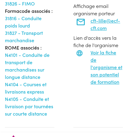
31826 - FIMO
Affichage email
Formacode associés :
organisme porteur
31816 - Conduite
cft-lille@ecf-
poids lourd
cft.com
31827 - Transport
Lien d'accès vers la
marchandise
fiche de l'organisme
ROME associés :
Voir la fiche
N4101 - Conduite de
de
transport de
l'organisme et
marchandises sur
son potentiel
longue distance
de formation
N4104 - Courses et
livraisons express
N4105 - Conduite et
livraison par tournées
sur courte distance