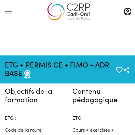
Aller
au
contenu
principal
Pas de session programmée en
ETG + PERMIS CE + FIMO + ADR
ce moment
BASE
Objectifs de la
Contenu
formation
pédagogique
ETG :
ETG:
Code de la route,
Cours + exercises +