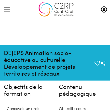
Aller
au
contenu
principal
DEJEPS Animation socio-
éducative ou culturelle
Pas de session programmée en
Développement de projets
ce moment
territoires et réseaux
Objectifs de la
Contenu
formation
pédagogique
+ Concevoir un projet
Objectif : cours