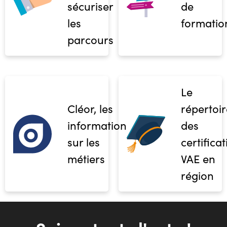
sécuriser
de
les
formatio
parcours
Le
Cléor, les
répertoir
informations
des
sur les
certifica
métiers
VAE en
région