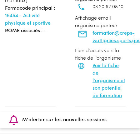
martiaux)
03 20 62 08 10
Formacode principal :
15454 - Activité
Affichage email
physique et sportive
organisme porteur
ROME associés :
-
formation@creps-
wattignies.sports.gou
Lien d'accès vers la
fiche de l'organisme
Voir la fiche
de
l'organisme et
son potentiel
de formation
M'alerter sur les nouvelles sessions