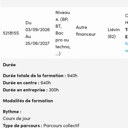
Niveau
C
4. (BP,
H
Du
BT,
Autre
T
03/09/2026
Liévin
521815S
Bac
financeur
Au
(62)
E
pro ou
25/06/2027
f
techno,
w
...)
Durée
Durée totale de la formation :
940h
Durée en centre :
640h
Durée en entreprise :
300h
Modalités de formation
Rythme :
Cours de jour
Type de parcours :
Parcours collectif