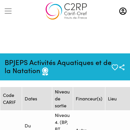
Aller
au
contenu
principal
Mise à jour :
Formation :
Source : CREPS Wattignies
BPJEPS Activités Aquatiques et de
03/02/2026
1428890
Hauts-de-France
la Natation
Session de formation
Niveau
Code
Dates
de
Financeur(s)
Lieu
CARIF
sortie
Niveau
4. (BP,
Du
BT,