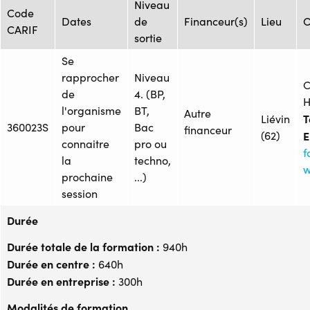
Niveau
Code
Dates
de
Financeur(s)
Lieu
O
CARIF
sortie
Se
rapprocher
Niveau
C
de
4. (BP,
H
l'organisme
BT,
Autre
T
Liévin
360023S
pour
Bac
financeur
(62)
E
connaitre
pro ou
f
la
techno,
w
prochaine
...)
session
Durée
Durée totale de la formation :
940h
Durée en centre :
640h
Durée en entreprise :
300h
Modalités de formation