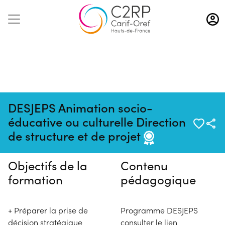
Aller
au
contenu
principal
DESJEPS Animation socio-
Pas de session programmée en
éducative ou culturelle Direction
ce moment
de structure et de projet
Objectifs de la
Contenu
formation
pédagogique
+ Préparer la prise de
Programme DESJEPS
décision stratégique
consulter le lien