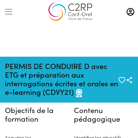
Aller
au
contenu
principal
PERMIS DE CONDUIRE D avec
ETG et préparation aux
Pas de session programmée en
interrogations écrites et orales en
ce moment
e-learning (CDVY21)
Objectifs de la
Contenu
formation
pédagogique
Acquérir les
Identifier les objectifs