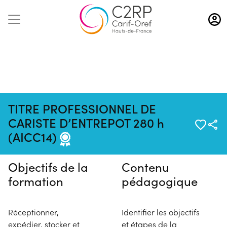
Aller
au
contenu
principal
TITRE PROFESSIONNEL DE
Pas de session programmée en
CARISTE D’ENTREPOT 280 h
ce moment
(AICC14)
Objectifs de la
Contenu
formation
pédagogique
Réceptionner,
Identifier les objectifs
expédier, stocker et
et étapes de la