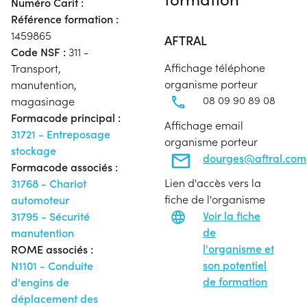
Numéro Carif :
Référence formation :
1459865
AFTRAL
Code NSF :
311 -
Affichage téléphone
Transport,
organisme porteur
manutention,
08 09 90 89 08
magasinage
Formacode principal :
Affichage email
31721 - Entreposage
organisme porteur
stockage
dourges@aftral.com
Formacode associés :
Lien d'accès vers la
31768 - Chariot
fiche de l'organisme
automoteur
Voir la fiche
31795 - Sécurité
de
manutention
l'organisme et
ROME associés :
son potentiel
N1101 - Conduite
de formation
d'engins de
déplacement des