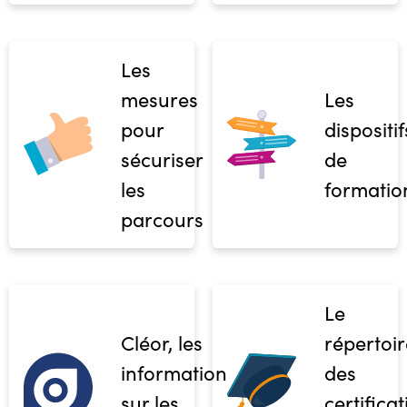
Les
mesures
Les
pour
dispositif
sécuriser
de
les
formatio
parcours
Le
Cléor, les
répertoir
informations
des
sur les
certifica