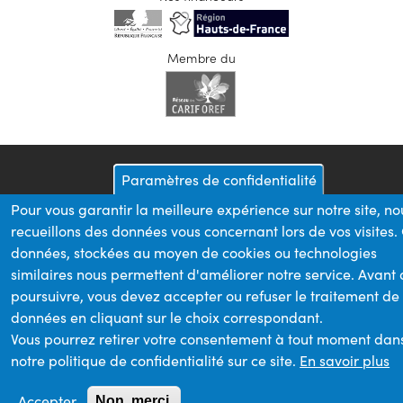
Membre du
Paramètres de confidentialité
Pour vous garantir la meilleure expérience sur notre site, no
recueillons des données vous concernant lors de vos visites.
données, stockées au moyen de cookies ou technologies
similaires nous permettent d'améliorer notre service. Avant
poursuivre, vous devez accepter ou refuser le traitement de
données en cliquant sur le choix correspondant.
Vous pourrez retirer votre consentement à tout moment dan
notre politique de confidentialité sur ce site.
En savoir plus
Accepter
Non, merci.