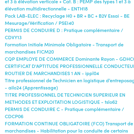
et 3 à élévation verticale + Cat. B : PEMP des types 1 et 3 à
élévation multidirectionnelle - ENTH18
Pack LAB-ELEC : Recyclage H0 + BR + BC + B2V Essai - BE
Mesurage/Vérification / PSEI40
PERMIS DE CONDUIRE D : Pratique complémentaire /
CDVY13
Formation Initiale Minimale Obligatoire - Transport de
marchandises FICM20
CQP EMPLOYE DE COMMERCE Dominante Rayon - GDHC
CERTIFICAT D'APTITUDE PROFESSIONNELLE CONDUCTEU
ROUTIER DE MARCHANDISES 1 AN - ippl04
Titre professionnel de Technicien en logistique d’entreposa
- ailo24 (Apprentissage)
TITRE PROFESSIONNEL DE TECHNICIEN SUPERIEUR EN
METHODES ET EXPLOITATION LOGISTIQUE - tslo62
PERMIS DE CONDUIRE C - Pratique complémentaire /
CDCP06
FORMATION CONTINUE OBLIGATOIRE (FCO) Transport de
marchandises - Habilitation pour la conduite de certains