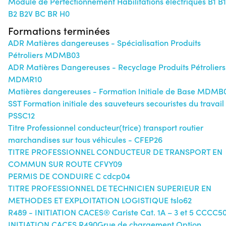
Module de Perfectionnement Habilitations électriques B1 B
B2 B2V BC BR H0
Formations terminées
ADR Matières dangereuses - Spécialisation Produits
Pétroliers MDMB03
ADR Matières Dangereuses - Recyclage Produits Pétroliers
MDMR10
Matières dangereuses - Formation Initiale de Base MDMB
SST Formation initiale des sauveteurs secouristes du travail
PSSC12
Titre Professionnel conducteur(trice) transport routier
marchandises sur tous véhicules - CFEP26
TITRE PROFESSIONNEL CONDUCTEUR DE TRANSPORT EN
COMMUN SUR ROUTE CFVY09
PERMIS DE CONDUIRE C cdcp04
TITRE PROFESSIONNEL DE TECHNICIEN SUPERIEUR EN
METHODES ET EXPLOITATION LOGISTIQUE tslo62
R489 - INITIATION CACES® Cariste Cat. 1A – 3 et 5 CCCC5
INITIATION CACES R490Grue de chargement Option