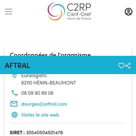
Aller
au
contenu
principal
Coordonnées de l'organisme
AFTRAL
622 Rue des Hauts de France Campus
Euralogistic
62110 HÉNIN-BEAUMONT
08 09 90 89 08
dourges@aftral.com
Visiter le site web
SIRET :
30540504501478