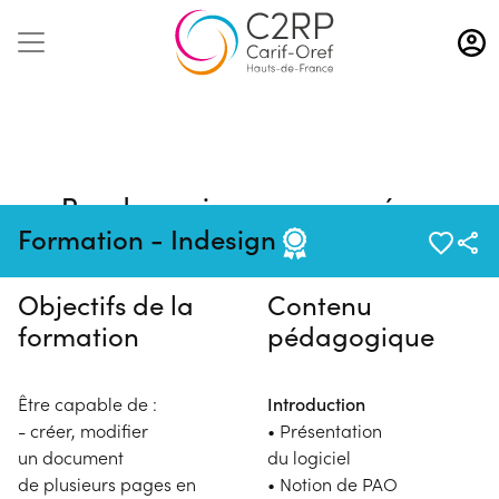
Aller
au
contenu
principal
Pas de session programmée en
ce moment
Formation - Indesign
Objectifs de la
Contenu
formation
pédagogique
Être capable de :
Introduction
- créer, modifier
• Présentation
un document
du logiciel
de plusieurs pages en
• Notion de PAO