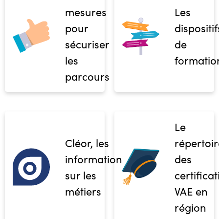
mesures
Les
pour
dispositif
sécuriser
de
les
formatio
parcours
Le
Cléor, les
répertoir
informations
des
sur les
certifica
métiers
VAE en
région