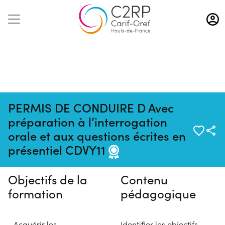
Aller
au
contenu
principal
PERMIS DE CONDUIRE D Avec
préparation à l‘interrogation
Pas de session programmée en
orale et aux questions écrites en
ce moment
présentiel CDVY11
Objectifs de la
Contenu
formation
pédagogique
- Acquérir les
Identifier les objectifs