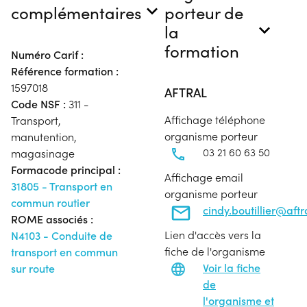
complémentaires
porteur de
la
formation
Numéro Carif :
Référence formation :
1597018
AFTRAL
Code NSF :
311 -
Affichage téléphone
Transport,
organisme porteur
manutention,
03 21 60 63 50
magasinage
Formacode principal :
Affichage email
31805 - Transport en
organisme porteur
commun routier
cindy.boutillier@aft
ROME associés :
Lien d'accès vers la
N4103 - Conduite de
fiche de l'organisme
transport en commun
Voir la fiche
sur route
de
l'organisme et