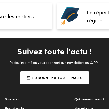
Le répert
sur les métiers
région
Suivez toute l'actu !
Restez informé en vous abonnant aux newsletters du C2RP !
S'ABONNER À TOUTE L'ACTU
Glossaire
Qui sommes-nous ?
Portail veille
Nos missions