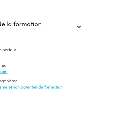
e la formation
e porteur
rteur
.com
'organisme
nisme et son potentiel de formation