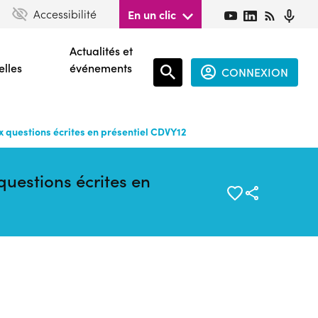
Accessibilité
En un clic
Actualités et
elles
événements
CONNEXION
Espace
connecté
 questions écrites en présentiel CDVY12
guest
uestions écrites en