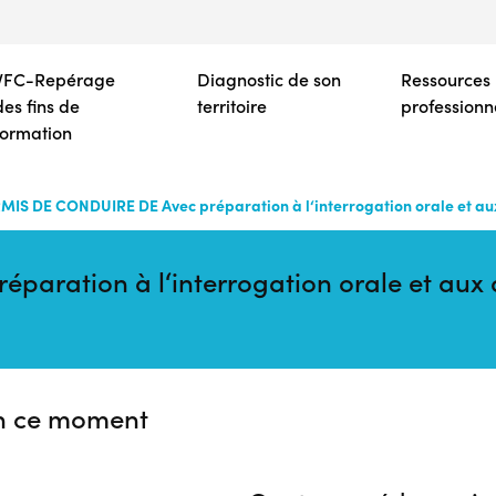
Aller
au
contenu
VFC-Repérage
Diagnostic de son
Ressources
principal
des fins de
territoire
professionn
formation
MIS DE CONDUIRE DE Avec préparation à l‘interrogation orale et aux
ration à l‘interrogation orale et aux q
n ce moment