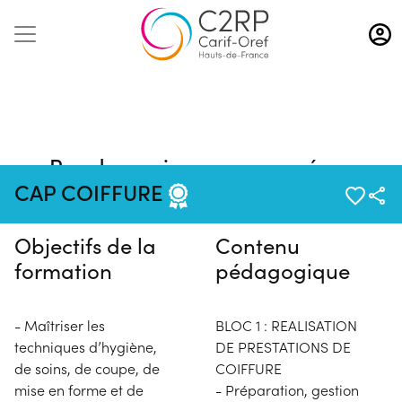
Aller
au
contenu
principal
Pas de session programmée en
ce moment
CAP COIFFURE
Objectifs de la
Contenu
formation
pédagogique
- Maîtriser les
BLOC 1 : REALISATION
techniques d’hygiène,
DE PRESTATIONS DE
de soins, de coupe, de
COIFFURE
mise en forme et de
- Préparation, gestion