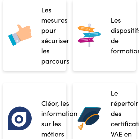
Les
mesures
Les
pour
dispositif
sécuriser
de
les
formatio
parcours
Le
Cléor, les
répertoir
informations
des
sur les
certifica
métiers
VAE en