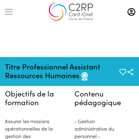
Aller
au
contenu
principal
Pas de session programmée en
Titre Professionnel Assistant
ce moment
Ressources Humaines
Objectifs de la
Contenu
formation
pédagogique
Assurer les missions
- Gestion
opérationnelles de la
administrative du
gestion des
personnel -