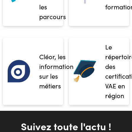
les
formatio
parcours
Le
Cléor, les
répertoir
informations
des
sur les
certifica
métiers
VAE en
région
Suivez toute l'actu !