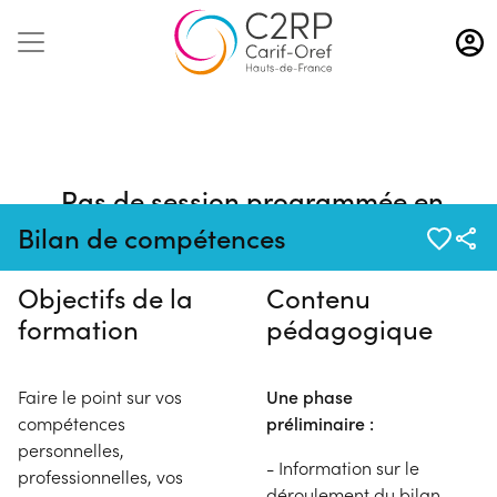
Aller
au
contenu
principal
Pas de session programmée en
ce moment
Bilan de compétences
Objectifs de la
Contenu
formation
pédagogique
Faire le point sur vos
Une phase
compétences
préliminaire :
personnelles,
- Information sur le
professionnelles, vos
déroulement du bilan,