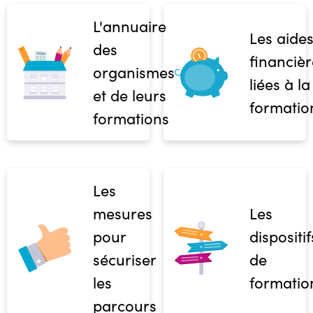
L'annuaire
Les aide
des
financièr
organismes
liées à la
et de leurs
formatio
formations
Les
mesures
Les
pour
dispositif
sécuriser
de
les
formatio
parcours