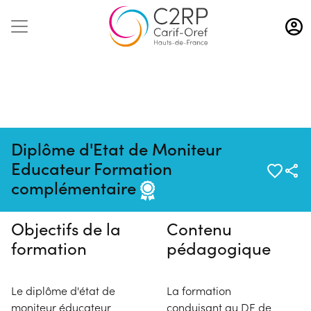
Aller
au
contenu
principal
Diplôme d'Etat de Moniteur
Pas de session programmée en
Educateur Formation
ce moment
complémentaire
Objectifs de la
Contenu
formation
pédagogique
Le diplôme d'état de
La formation
moniteur éducateur
conduisant au DE de