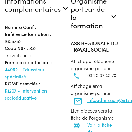
Informations
Organisme
complémentaires
porteur de
la
formation
Numéro Carif :
Référence formation :
1605752
ASS REGIONALE DU
Code NSF :
332 -
TRAVAIL SOCIAL
Travail social
Affichage téléphone
Formacode principal :
organisme porteur
44092 - Éducateur
03 20 62 53 70
spécialisé
ROME associés :
Affichage email
K1207 - Intervention
organisme porteur
socioéducative
info.admission@irtsh
Lien d'accès vers la
fiche de l'organisme
Voir la fiche
de