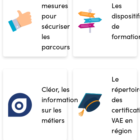
mesures
Les
pour
dispositif
sécuriser
de
les
formatio
parcours
Le
Cléor, les
répertoir
informations
des
sur les
certifica
métiers
VAE en
région