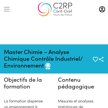
Aller
au
contenu
principal
Master Chimie – Analyse
Pas de session programmée en
Chimique Contrôle Industriel/
ce moment
Environnement
Objectifs de la
Contenu
formation
pédagogique
La formation dispense
Mesures et analyses
un enseignement à
statistiques de