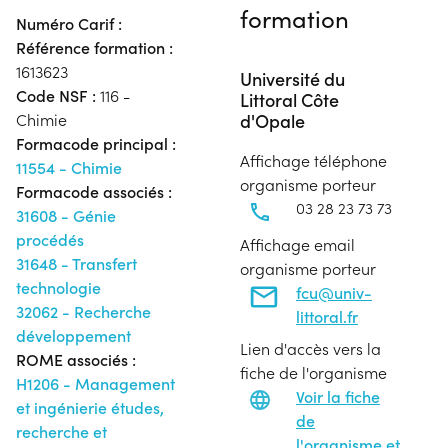
formation
Numéro Carif :
Référence formation :
1613623
Université du
Code NSF :
116 -
Littoral Côte
d'Opale
Chimie
Formacode principal :
Affichage téléphone
11554 - Chimie
organisme porteur
Formacode associés :
03 28 23 73 73
31608 - Génie
procédés
Affichage email
31648 - Transfert
organisme porteur
technologie
fcu@univ-
32062 - Recherche
littoral.fr
développement
Lien d'accès vers la
ROME associés :
fiche de l'organisme
H1206 - Management
Voir la fiche
et ingénierie études,
de
recherche et
l'organisme et