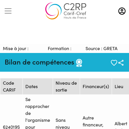
Aller
au
contenu
principal
Mise à jour :
Formation :
Source : GRETA
11/05/2026
1613936
SOMME
Bilan de compétences
Session de formation
Code
Niveau de
Dates
Financeur(s)
Lieu
CARIF
sortie
Se
rapprocher
de
Autre
l'organisme
Sans
Albert
financeur,
624019S
pour
niveau