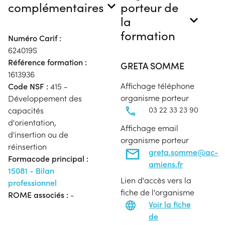
complémentaires
porteur de
la
formation
Numéro Carif :
624019S
Référence formation :
GRETA SOMME
1613936
Affichage téléphone
Code NSF :
415 -
organisme porteur
Développement des
03 22 33 23 90
capacités
d'orientation,
Affichage email
d'insertion ou de
organisme porteur
réinsertion
greta.somme@ac-
Formacode principal :
amiens.fr
15081 - Bilan
Lien d'accès vers la
professionnel
fiche de l'organisme
ROME associés :
-
Voir la fiche
de