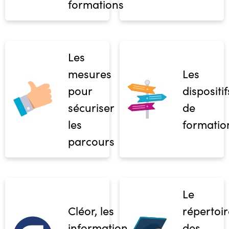
formations
Les
mesures
Les
pour
dispositif
sécuriser
de
les
formatio
parcours
Le
Cléor, les
répertoir
informations
des