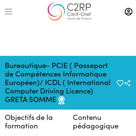
Aller
au
contenu
principal
Bureautique- PCIE ( Passeport
de Compétences Informatique
Européen)/ ICDL ( International
Pas de session programmée en
Computer Driving Licence)
ce moment
GRETA SOMME
Objectifs de la
Contenu
formation
pédagogique