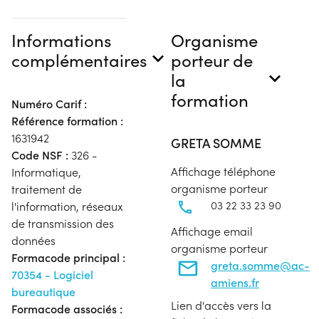
Informations
Organisme
complémentaires
porteur de
la
formation
Numéro Carif :
Référence formation :
1631942
GRETA SOMME
Code NSF :
326 -
Affichage téléphone
Informatique,
organisme porteur
traitement de
03 22 33 23 90
l'information, réseaux
de transmission des
Affichage email
données
organisme porteur
Formacode principal :
greta.somme@ac-
70354 - Logiciel
amiens.fr
bureautique
Lien d'accès vers la
Formacode associés :