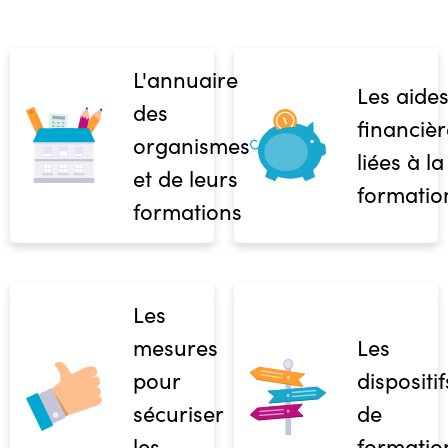
L'annuaire
Les aide
des
financièr
organismes
liées à la
et de leurs
formatio
formations
Les
mesures
Les
pour
dispositif
sécuriser
de
les
formatio